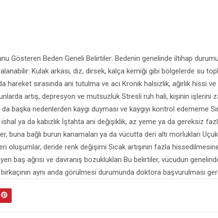
unu Gösteren Beden Geneli Belirtiler: Bedenin genelinde iltihap duru
sıralanabilir: Kulak arkası, diz, dirsek, kalça kemiği gibi bölgelerde su to
da hareket sırasında ani tutulma ve acı Kronik halsizlik, ağırlık hissi v
larda artış, depresyon ve mutsuzluk Stresli ruh hali, kişinin işlerini
 da başka nedenlerden kaygı duyması ve kaygıyı kontrol edememe Sin
k, ishal ya da kabızlık İştahta ani değişiklik, az yeme ya da gereksiz f
er, buna bağlı burun kanamaları ya da vücutta deri altı morlukları Uçuk 
i oluşumlar, deride renk değişimi Sıcak artışının fazla hissedilmesine 
en baş ağrısı ve davranış bozuklukları Bu belirtiler, vücudun genelind
ilerin birkaçının aynı anda görülmesi durumunda doktora başvurulması ge