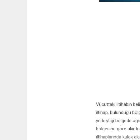
Vücuttaki iltihabın be
iltihap, bulunduğu böl
yerleştiği bölgede ağr
bölgesine göre akıntı
iltihaplarında kulak ak