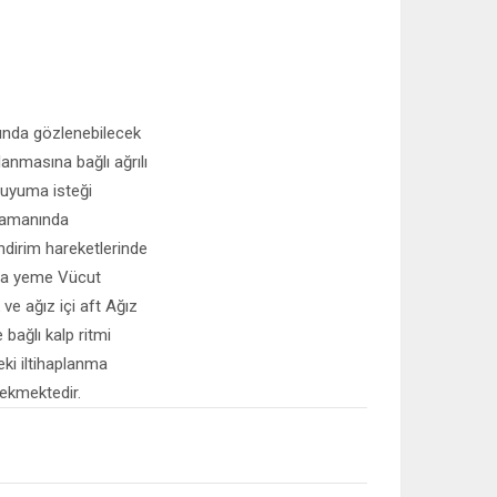
munda gözlenebilecek
planmasına bağlı ağrılı
e uyuma isteği
 zamanında
dirim hareketlerinde
azla yeme Vücut
ve ağız içi aft Ağız
bağlı kalp ritmi
eki iltihaplanma
rekmektedir.