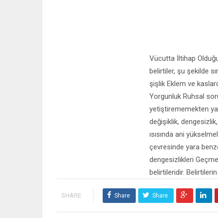
Vücutta İltihap Olduğ
belirtiler, şu şekilde 
şişlik Eklem ve kaslar
Yorgunluk Ruhsal sorun
yetiştirememekten ya
değişiklik, dengesizli
ısısında ani yükselmel
çevresinde yara benzer
dengesizlikleri Geçmey
belirtileridir. Belirt
SHARE
Share
Share