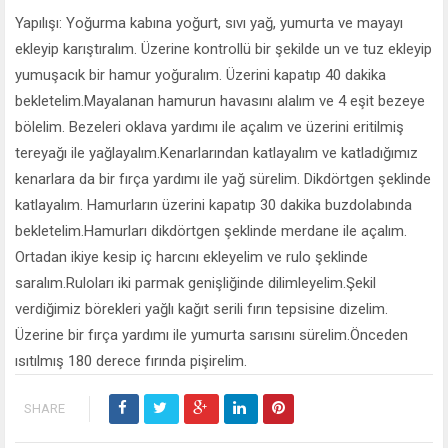
Yapılışı: Yoğurma kabına yoğurt, sıvı yağ, yumurta ve mayayı
ekleyip karıştıralım. Üzerine kontrollü bir şekilde un ve tuz ekleyip
yumuşacık bir hamur yoğuralım. Üzerini kapatıp 40 dakika
bekletelim.Mayalanan hamurun havasını alalım ve 4 eşit bezeye
bölelim. Bezeleri oklava yardımı ile açalım ve üzerini eritilmiş
tereyağı ile yağlayalım.Kenarlarından katlayalım ve katladığımız
kenarlara da bir fırça yardımı ile yağ sürelim. Dikdörtgen şeklinde
katlayalım. Hamurların üzerini kapatıp 30 dakika buzdolabında
bekletelim.Hamurları dikdörtgen şeklinde merdane ile açalım.
Ortadan ikiye kesip iç harcını ekleyelim ve rulo şeklinde
saralım.Ruloları iki parmak genişliğinde dilimleyelim.Şekil
verdiğimiz börekleri yağlı kağıt serili fırın tepsisine dizelim.
Üzerine bir fırça yardımı ile yumurta sarısını sürelim.Önceden
ısıtılmış 180 derece fırında pişirelim.
SHARE