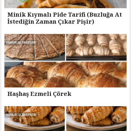
Minik Kıymalı Pide Tarifi (Buzluğa At
İstediğin Zaman Çıkar Pişir)
HAMUR İŞI TARIFLERI
Haşhaş Ezmeli Çörek
HAMUR İŞI TARIFLERI