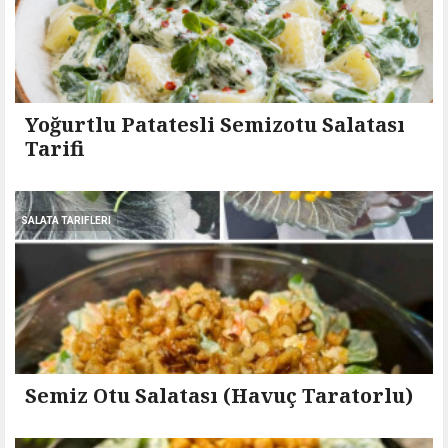
Yoğurtlu Patatesli Semizotu Salatası
Tarifi
SALATA TARIFLERI
Semiz Otu Salatası (Havuç Taratorlu)