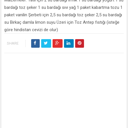
Malzemeler: Tatlı için 2 su bardağı irmik 1 su bardağı yoğurt 1 su
bardağı toz şeker 1 su bardağı sıvı yağ 1 paket kabartma tozu 1
paket vanilin Şerbeti için 2,5 su bardağı toz şeker 2,5 su bardağı
su Birkaç damla limon suyu Üzeri için Toz Antep fıstığı (isteğe
göre hindistan cevizi de olur)
SHARE