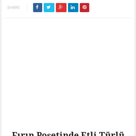
SHARE
Fırın Poşetinde Etli Türlü